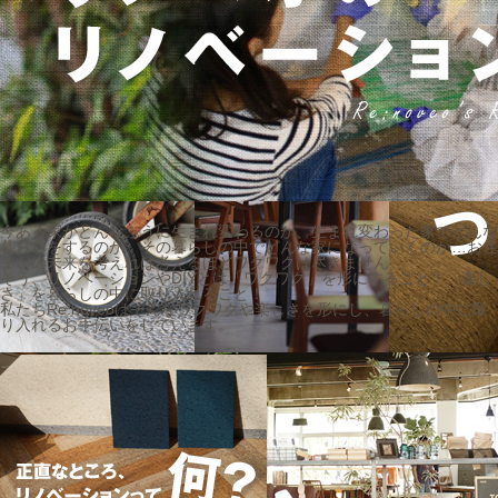
今ある家がどんなふうに生まれ変わるのか、生まれ変わった家でどんな
暮らしをするのか、その暮らしの中でどんな家になっていくのか…お住
まいの未来を考えれば考えるほどワクワクは尽きません。
そう、リノベーションやDIYとは「ワクワク」を形にすること！「楽し
さ」を暮らしの中に取り入れること！
私たちRe:noveoはそんなワクワクや楽しさを形にし、暮らしの中に取
り入れるお手伝いをしています。