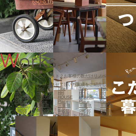
どんな間取り？どんなテイスト？お客様の数だけリノベーションの幅が
あります。
リノベオでリノベーションさせて頂いた実績をご紹介します。
Title
Title
Title
Title
Title
HH
HH
HH
HH
HH
HOUSE
HOUSE
HOUSE
HOUSE
HOUSE
Place
Place
Place
Place
Place
三重県
三重県
三重県
三重県
三重県
owner
owner
owner
owner
owner
H様邸
H様邸
H様邸
H様邸
H様邸