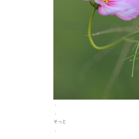
．
．
そっと
．
．