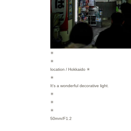
✳︎
✳︎
location / Hokkaido ✳︎
✳︎
It’s a wonderful decorative light.
✳︎
✳︎
✳︎
50mm/F1.2